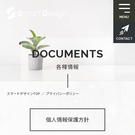
MENU
CONTACT
D
O
C
U
M
E
N
T
S
各
種
情
報
スマートデザインTOP
プライバシーポリシー
個人情報保護方針