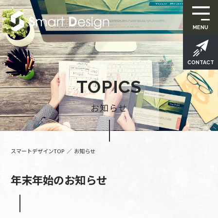
MENU
CONTACT
T
O
P
I
C
S
お
知
ら
せ
スマートデザインTOP
お知らせ
年末年始のお知らせ